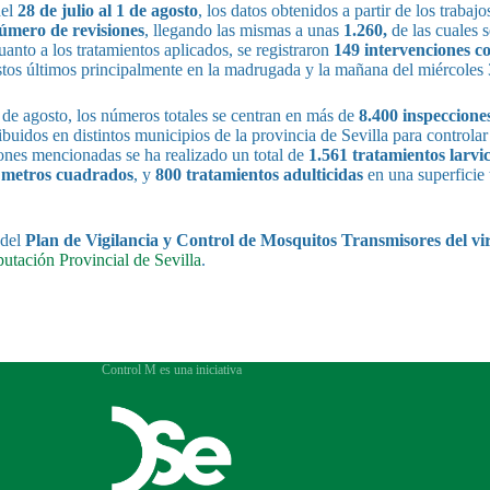
del
28 de julio al 1 de agosto
, los datos obtenidos a partir de los trabaj
úmero de revisiones
, llegando las mismas a unas
1.260,
de las cuales 
uanto a los tratamientos aplicados, se registraron
149 intervenciones c
stos últimos principalmente en la madrugada y la mañana del miércoles 3
de agosto, los números totales se centran en más de
8.400 inspeccione
ibuidos en distintos municipios de la provincia de Sevilla para controlar 
iones mencionadas se ha realizado un total de
1.561 tratamientos larvi
e metros cuadrados
, y
800 tratamientos adulticidas
en una superficie 
 del
Plan de Vigilancia y Control de Mosquitos Transmisores del vir
utación Provincial de Sevilla
.
Control M es una iniciativa