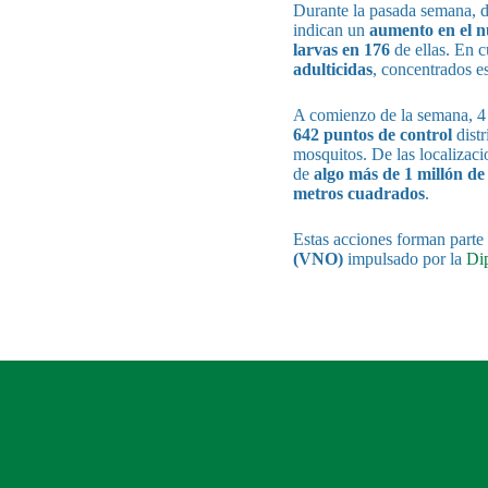
Durante la pasada semana, 
indican un
aumento en el n
larvas en 176
de ellas. En c
adulticidas
, concentrados e
A comienzo de la semana, 4 
642 puntos de control
distr
mosquitos. De las localizac
de
algo más de 1 millón d
metros cuadrados
.
Estas acciones forman parte
(VNO)
impulsado por la
Dip