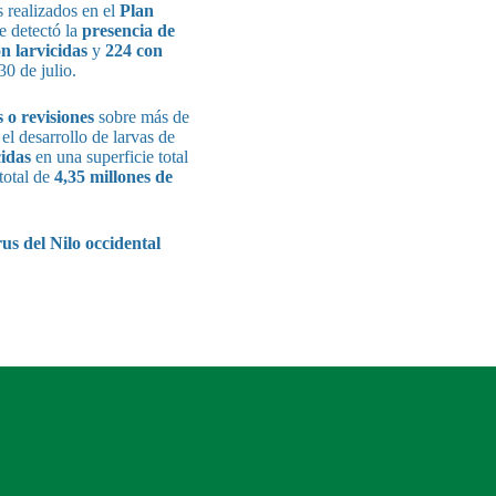
os realizados en el
Plan
se detectó la
presencia de
on larvicidas
y
224 con
0 de julio.
s
o revisiones
sobre más de
el desarrollo de larvas de
cidas
en una superficie total
total de
4,35 millones de
us del Nilo occidental