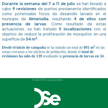
Durante la semana del 7 a 11 de julio
se han llevado a
cabo
9 revisiones
de puntos previamente identificados
como potenciales focos de desarrollo larvario en el
municipio de
Almensilla
, resultando
4 de ellos con
presencia de larvas
. Como resultado de estas
actuaciones, se han tratado
5 localizaciones
con el
objetivo de reducir la proliferación de mosquitos en una
2
superficie de
54 m
.
2
Desde el inicio de campaña
se ha tratado un total de
891 m
en las
zonas cercanas a los núcleos de población, donde el
total de
revisiones ha sido de 139
resaltando la
presencia de larvas en 34
.
Control M es una iniciativa