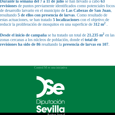
Durante la semana del 7 a 11 de julio
se han llevado a cabo
63
revisiones
de puntos previamente identificados como potenciales focos
de desarrollo larvario en el municipio de
Las Cabezas de San Juan
,
resultando
5 de ellos con presencia de larvas
. Como resultado de
estas actuaciones, se han tratado
5 localizaciones
con el objetivo de
2
reducir la proliferación de mosquitos en una superficie de
312 m
.
2
Desde el inicio de campaña
se ha tratado un total de
21.235 m
en las
zonas cercanas a los núcleos de población, donde el
total de
revisiones ha sido de 86
resaltando la
presencia de larvas en 107
.
Control M es una iniciativa
Aviso legal