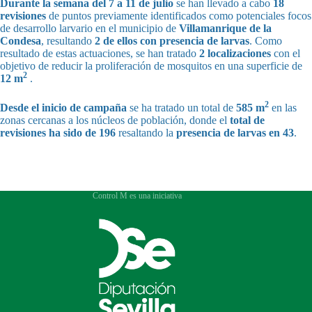
Durante la semana del 7 a 11 de julio
se han llevado a cabo
18
revisiones
de puntos previamente identificados como potenciales focos
de desarrollo larvario en el municipio de
Villamanrique de la
Condesa
, resultando
2 de ellos con presencia de larvas
. Como
resultado de estas actuaciones, se han tratado
2 localizaciones
con el
objetivo de reducir la proliferación de mosquitos en una superficie de
2
12 m
.
2
Desde el inicio de campaña
se ha tratado un total de
585 m
en las
zonas cercanas a los núcleos de población, donde el
total de
revisiones ha sido de 196
resaltando la
presencia de larvas en 43
.
Control M es una iniciativa