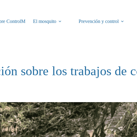
bre ControlM
El mosquito
Prevención y control
ión sobre los trabajos de c