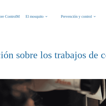
bre ControlM
El mosquito
Prevención y control
ión sobre los trabajos de c