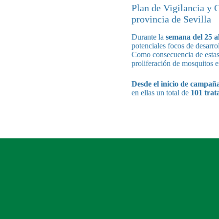
Plan de Vigilancia y 
provincia de Sevilla
Durante la
semana del 25 a
potenciales focos de desarro
Como consecuencia de estas 
proliferación de mosquitos 
Desde el inicio de campañ
en ellas un total de
101 trat