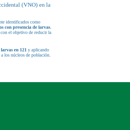
ccidental (VNO) en la
te identificados como
los con presencia de larvas
.
con el objetivo de reducir la
 larvas en 121
y aplicando
 a los núcleos de población.