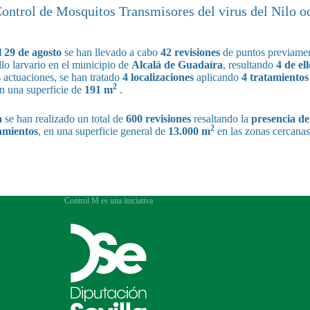
Control de Mosquitos Transmisores del virus del Nilo o
l 29 de agosto
se han llevado a cabo
42 revisiones
de puntos previamen
llo larvario en el municipio de
Alcalá de Guadaíra
, resultando
4 de el
actuaciones, se han tratado
4 localizaciones
aplicando
4 tratamientos
2
en una superficie de
191 m
.
a
se han realizado un total de
600 revisiones
resaltando la
presencia de
2
amientos
, en una superficie general de
13.000 m
en las zonas cercanas
Control M es una iniciativa