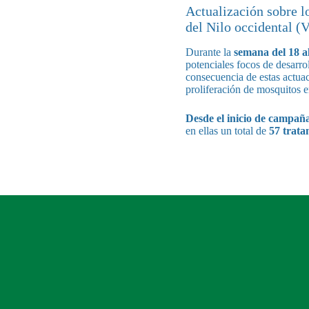
Actualización sobre lo
del Nilo occidental (
Durante la
semana del 18 a
potenciales focos de desarro
consecuencia de estas actuac
proliferación de mosquitos 
Desde el inicio de campañ
en ellas un total de
57 trata