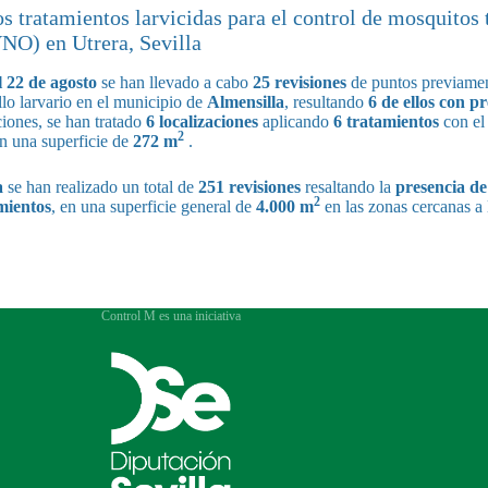
s tratamientos larvicidas para el control de mosquitos 
VNO) en Utrera, Sevilla
l 22 de agosto
se han llevado a cabo
25 revisiones
de puntos previamen
llo larvario en el municipio de
Almensilla
, resultando
6 de ellos con p
iones, se han tratado
6 localizaciones
aplicando
6 tratamientos
con el 
2
en una superficie de
272 m
.
a
se han realizado un total de
251 revisiones
resaltando la
presencia de
2
mientos
, en una superficie general de
4.000 m
en las zonas cercanas a
Control M es una iniciativa