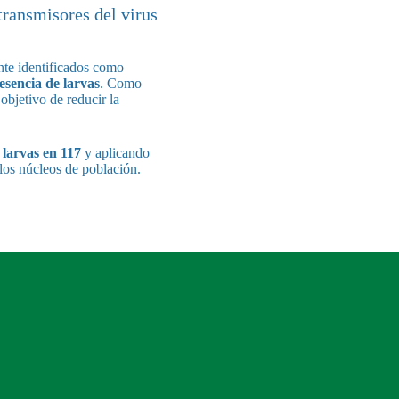
transmisores del virus
te identificados como
resencia de larvas
. Como
objetivo de reducir la
 larvas en 117
y aplicando
 los núcleos de población.