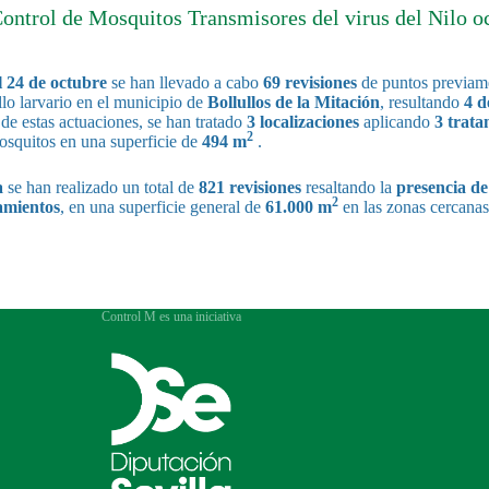
Control de Mosquitos Transmisores del virus del Nilo o
l 24 de octubre
se han llevado a cabo
69 revisiones
de puntos previame
llo larvario en el municipio de
Bollullos de la Mitación
, resultando
4 d
e estas actuaciones, se han tratado
3 localizaciones
aplicando
3 trata
2
mosquitos en una superficie de
494 m
.
a
se han realizado un total de
821 revisiones
resaltando la
presencia de
2
amientos
, en una superficie general de
61.000 m
en las zonas cercanas
Control M es una iniciativa