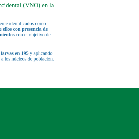
ccidental (VNO) en la
nte identificados como
e ellos con presencia de
mientos
con el objetivo de
 larvas en 195
y aplicando
 a los núcleos de población.