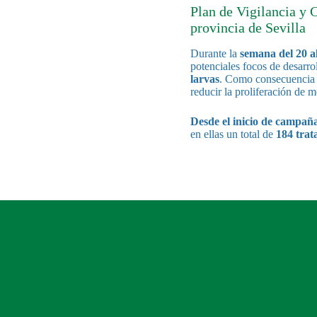
Plan de Vigilancia y 
provincia de Sevilla
Durante la
semana del
20 a
potenciales focos de desarro
larvas
. Como consecuencia d
reducir la proliferación de 
Desde el inicio de campañ
en ellas un total de
184 trat