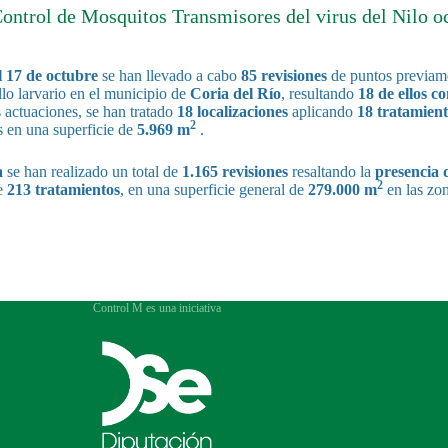
Control de Mosquitos Transmisores del virus del Nilo o
l 17 de octubre
se han llevado a cabo
85 revisiones
de puntos previame
llo larvario en el municipio de
Coria del Río
, resultando
18 de ellos c
actuaciones, se han tratado
18 localizaciones
aplicando
18 tratamient
2
s en una superficie de
5.969 m
.
a
se han realizado un total de
1.165 revisiones
resaltando la
presencia 
2
de
213 tratamientos
, en una superficie general de
279.000 m
en las zo
Control M es una iniciativa