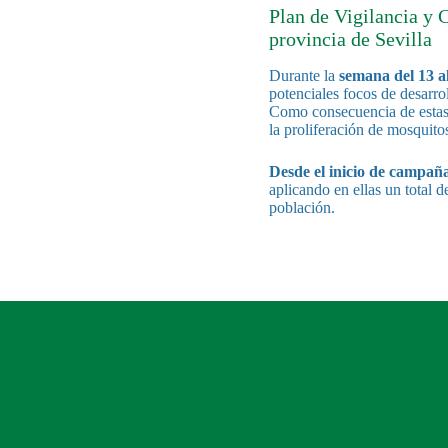
Plan de Vigilancia y 
provincia de Sevilla
Durante la
semana del
13 a
potenciales focos de desarro
Como consecuencia de estas 
la proliferación de mosquito
Desde el inicio de campañ
aplicando en ellas un total 
población.