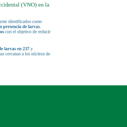
ccidental (VNO) en la
nte identificados como
on presencia de larvas
.
os
con el objetivo de reducir
de larvas en 237
y
nas cercanas a los núcleos de