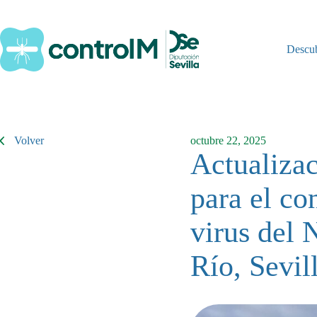
Saltar
al
contenido
Descu
Volver
octubre 22, 2025
Actualizac
para el co
virus del 
Río, Sevil