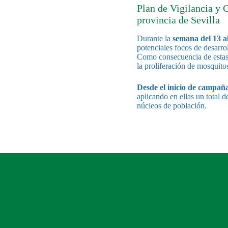
Plan de Vigilancia y 
provincia de Sevilla
Durante la
semana del
13 a
potenciales focos de desarro
Como consecuencia de estas 
la proliferación de mosquito
Desde el inicio de campañ
aplicando en ellas un total 
núcleos de población.