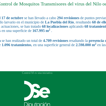
Control de Mosquitos Transmisores del virus del Nilo o
l 17 de octubre
se han llevado a cabo
294 revisiones
de puntos previa
llo larvario en el municipio de
La Puebla del Río
, resultando
68 de ell
actuaciones, se han tratado
68 localizaciones
aplicando
68 tratamient
2
s en una superficie de
167.995 m
.
a
se han realizado un total de
4.709 revisiones
resaltando la
presencia 
2
de
1.096 tratamientos
, en una superficie general de
2.598.000 m
en las
Control M es una iniciativa