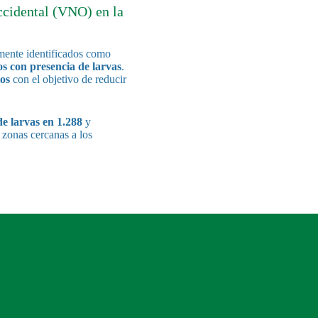
ccidental (VNO) en la
mente identificados como
os con presencia de larvas
.
os
con el objetivo de reducir
de larvas en 1.288
y
 zonas cercanas a los