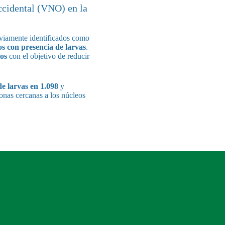
ccidental (VNO) en la
viamente identificados como
os con presencia de larvas
.
os
con el objetivo de reducir
de larvas en 1.098
y
zonas cercanas a los núcleos