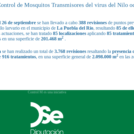
Control de Mosquitos Transmisores del virus del Nilo o
l 26
de septiembre
se han llevado a cabo
388 revisiones
de puntos pre
llo larvario en el municipio de
La Puebla del Río
, resultando
85 de ell
actuaciones, se han tratado
85 localizaciones
aplicando
85 tratamient
2
s en una superficie de
201.468 m
.
a
se han realizado un total de
3.768 revisiones
resaltando la
presencia 
2
de
916 tratamientos
, en una superficie general de
2.098.000 m
en las 
Control M es una iniciativa