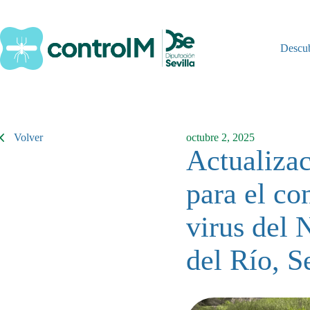
Saltar
al
contenido
Descu
Volver
octubre 2, 2025
Actualizac
para el co
virus del 
del Río, S