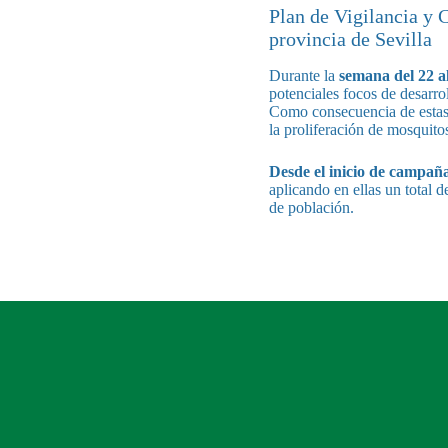
Plan de Vigilancia y 
provincia de Sevilla
Durante la
semana del
22 a
potenciales focos de desarro
Como consecuencia de estas 
la proliferación de mosquito
Desde el inicio de campañ
aplicando en ellas un total 
de población.