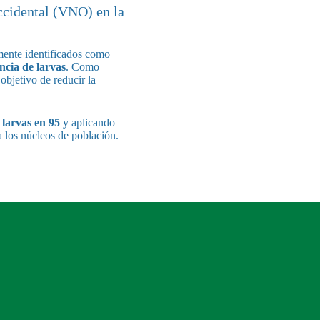
ccidental (VNO) en la
ente identificados como
encia de larvas
. Como
objetivo de reducir la
 larvas en 95
y aplicando
a los núcleos de población.