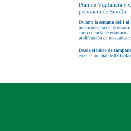
Plan de Vigilancia y 
provincia de Sevilla
Durante la
semana del 1 al
potenciales focos de desarro
consecuencia de estas actuac
proliferación de mosquitos 
Desde el inicio de campañ
en ellas un total de
88 trata