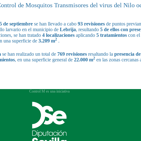
Control de Mosquitos Transmisores del virus del Nilo o
 5 de septiembre
se han llevado a cabo
93 revisiones
de puntos previam
llo larvario en el municipio de
Lebrija
, resultando
5 de ellos con pres
iones, se han tratado
4 localizaciones
aplicando
5 tratamientos
con el 
2
en una superficie de
3.209 m
.
a
se han realizado un total de
769 revisiones
resaltando la
presencia de
2
mientos
, en una superficie general de
22.000 m
en las zonas cercanas 
Control M es una iniciativa