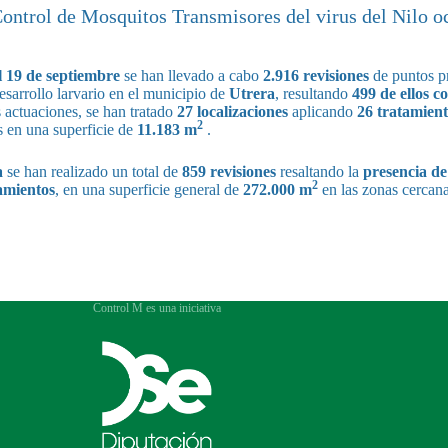
Control de Mosquitos Transmisores del virus del Nilo o
l 19
de septiembre
se han llevado a cabo
2.916 revisiones
de puntos pr
sarrollo larvario en el municipio de
Utrera
, resultando
499 de ellos c
actuaciones, se han tratado
27 localizaciones
aplicando
26 tratamient
2
s en una superficie de
11.183 m
.
a
se han realizado un total de
859 revisiones
resaltando la
presencia de
2
amientos
, en una superficie general de
272.000 m
en las zonas cercana
Control M es una iniciativa