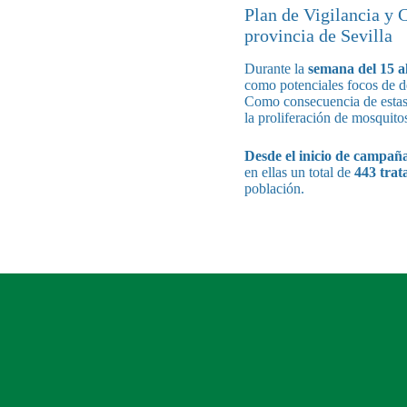
Plan de Vigilancia y 
provincia de Sevilla
Durante la
semana del
15 a
como potenciales focos de de
Como consecuencia de estas 
la proliferación de mosquito
Desde el inicio de campañ
en ellas un total de
443 trat
población.