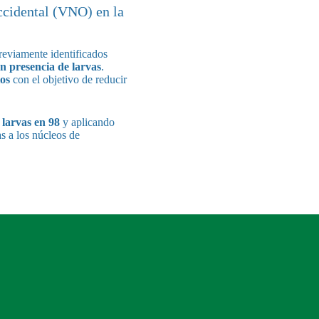
ccidental (VNO) en la
eviamente identificados
on presencia de larvas
.
os
con el objetivo de reducir
 larvas en 98
y aplicando
s a los núcleos de