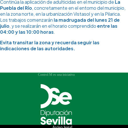
Continúa la aplicación de adulticidas en el municipio de
La
Puebla del Río
, concretamente en el entorno del municipio,
en la zona norte, en la urbanización Vistasol y en la Pilarica.
Los trabajos comenzarán
la madrugada del lunes 21 de
julio
, y se realizarán en el horario comprendido
entre las
04:00 y las 10:00 horas
.
Evita transitar la zona y recuerda seguir las
indicaciones de las autoridades.
Control M es una iniciativa
Aviso legal