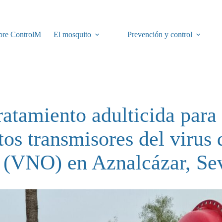
bre ControlM
El mosquito
Prevención y control
ratamiento adulticida para 
os transmisores del virus 
 (VNO) en Aznalcázar, Sev