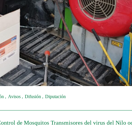
ión
Avisos
Difusión
Diputación
Control de Mosquitos Transmisores del virus del Nilo o