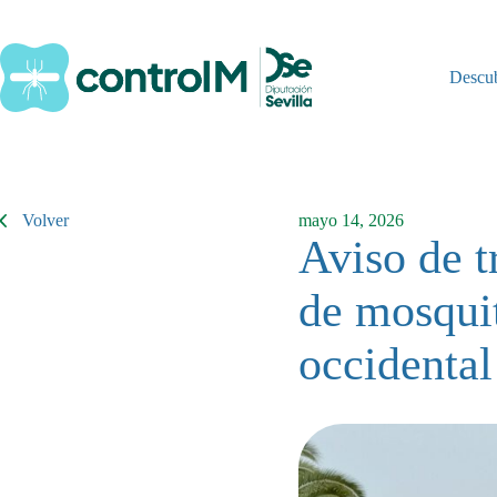
Saltar
al
contenido
Descu
Volver
mayo 14, 2026
Aviso de t
de mosquit
occidental