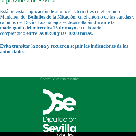
la provincia de Sevilla
Está prevista a aplicación de adulticidas terrestres en el término
Municipal de
Bollullos de la Mitación
, en el entorno de las paradas y
caminos del Rocío. Los trabajos se desarrollarán
durante la
madrugada del
miércoles
13 de mayo
en el horario
comprendido
entre las 00:00 y las 10:00 horas
.
Evita transitar la zona y recuerda seguir las indicaciones de las
autoridades.
Control M es una iniciativa
Aviso legal