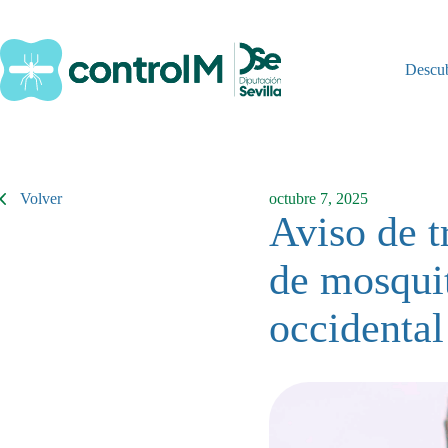
Saltar
al
contenido
Descu
Volver
octubre 7, 2025
Aviso de t
de mosquit
occidental