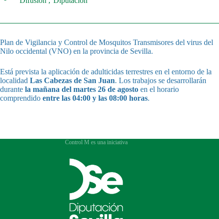
Difusión
Diputación
Plan de Vigilancia y Control de Mosquitos Transmisores del virus del
Nilo occidental (VNO) en la provincia de Sevilla.
Está prevista la aplicación de adulticidas terrestres en el entorno de la
localidad
Las Cabezas de San Juan
. Los trabajos se desarrollarán
durante
la mañana del martes 26 de agosto
en el horario
comprendido
entre las 04:00 y las 08:00 horas
.
Control M es una iniciativa