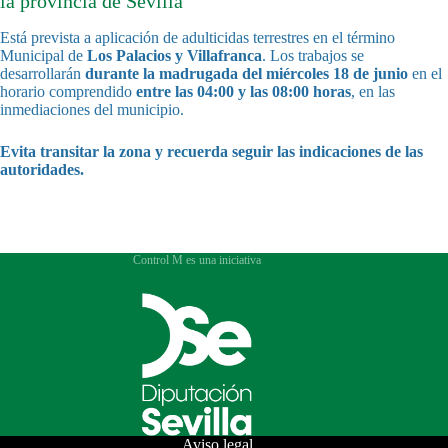
la provincia de Sevilla
Está prevista a aplicación de adulticidas terrestres en el término
Municipal de
Los Palacios y Villafranca
. Los trabajos se
desarrollarán
durante la madrugada del miércoles 18 de junio
en el
horario comprendido
entre las 04:00 y las 08:00 horas
, en las
inmediaciones del municipio.
Evita transitar la zona y recuerda seguir las indicaciones de las
autoridades.
Control M es una iniciativa
Aviso legal