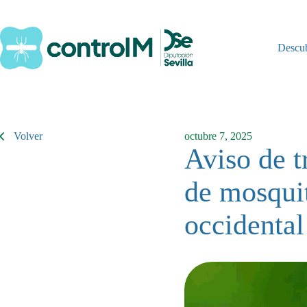
Saltar
al
contenido
Descu
Volver
octubre 7, 2025
Aviso de t
de mosquit
occidental