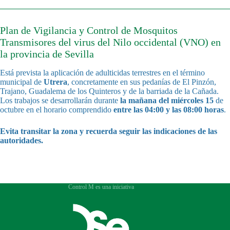
Plan de Vigilancia y Control de Mosquitos
Transmisores del virus del Nilo occidental (VNO) en
la provincia de Sevilla
Está prevista la aplicación de adulticidas terrestres en el término
municipal de
Utrera
, concretamente en sus pedanías de El Pinzón,
Trajano, Guadalema de los Quinteros y de la barriada de la Cañada.
Los trabajos se desarrollarán durante
la mañana del miércoles 15
de
octubre en el horario comprendido
entre las 04:00 y las 08:00 horas
.
Evita transitar la zona y recuerda seguir las indicaciones de las
autoridades.
Control M es una iniciativa