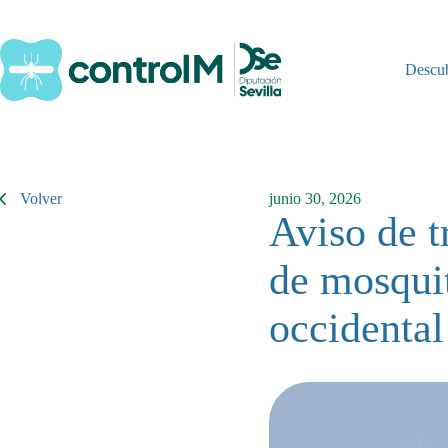
Saltar
al
contenido
Descu
Volver
junio 30, 2026
Aviso de t
de mosquit
occidental