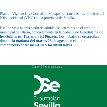
Plan de Vigilancia y Control de Mosquitos Transmisores del virus del
Nilo occidental (VNO) en la provincia de Sevilla
Está prevista la aplicación de adulticidas terrestres en el término
municipal de Utrera, concretamente en la pedanía de
Guadalema de
los Quinteros, Trajano y El Pinzón
,. Los trabajos se desarrollarán
durante
la mañana del martes 26 de agosto
en el horario
comprendido
entre las 04:00 y las 08:00 horas
.
Control M es una iniciativa