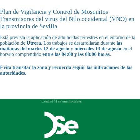
Plan de Vigilancia y Control de Mosquitos
Transmisores del virus del Nilo occidental (VNO) en
la provincia de Sevilla
Está prevista la aplicación de adulticidas terrestres en el entorno de la
población de
Utrera
. Los trabajos se desarrollarán durante
las
mañanas del martes 12 de agosto
y
miércoles 13 de agosto
en el
horario comprendido
entre las 04:00 y las 08:00 horas
.
Evita transitar la zona y recuerda seguir las indicaciones de las
autoridades.
Control M es una iniciativa