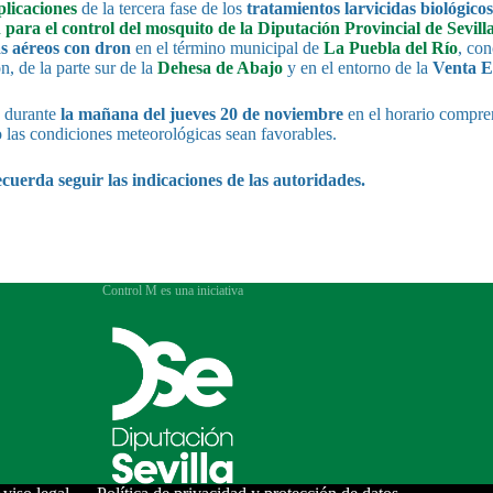
plicaciones
de la tercera fase de los
tratamientos larvicidas biológico
 para el control del mosquito de la Diputación Provincial de Sevill
as aéreos con dron
en el término municipal de
La Puebla del Río
, con
n, de la parte sur de la
Dehesa de Abajo
y en el entorno de la
Venta E
n durante
la mañana del jueves 20 de noviembre
en el horario compr
 las condiciones meteorológicas sean favorables.
ecuerda seguir las indicaciones de las autoridades.
Control M es una iniciativa