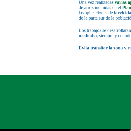
Una vez realizadas
varias a
de arroz incluidas en el
Plan
las aplicaciones de
larvicid
de la parte sur de la població
Los trabajos se desarrollará
mediodía
, siempre y cuando
Evita transitar la zona y r