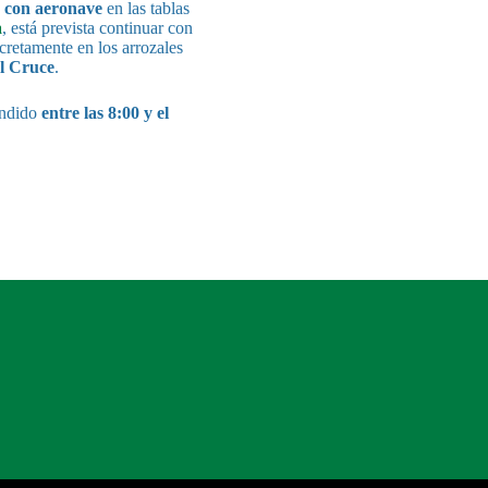
s con aeronave
en las tablas
a
, está prevista continuar con
cretamente en los arrozales
l Cruce
.
endido
entre las 8:00 y el