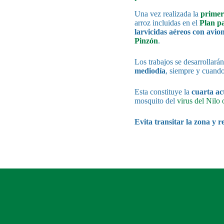
Una vez realizada la
prime
arroz incluidas en el
Plan pa
larvicidas aéreos con avio
Pinzón
.
Los trabajos se desarrollará
mediodía
, siempre y cuando
Esta constituye la
cuarta ac
mosquito del
virus del Nilo 
Evita transitar la zona y r