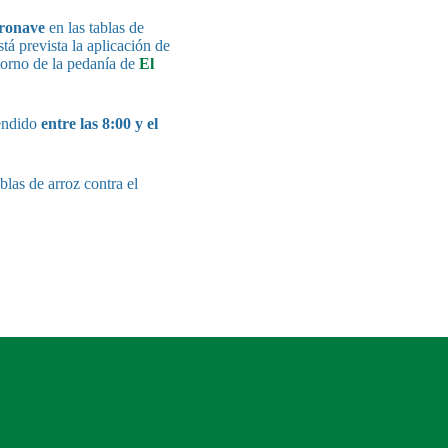
eronave
en las tablas de
está prevista la aplicación de
torno de la pedanía de
El
endido
entre las 8:00 y el
blas de arroz contra el