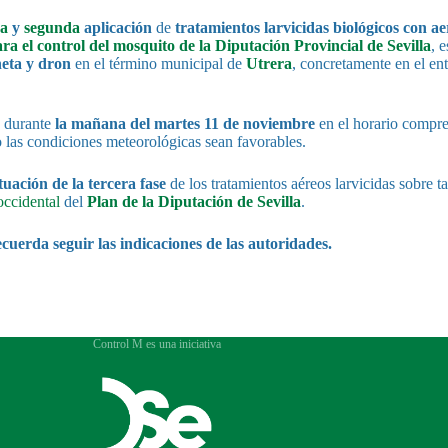
ra
y
segunda
aplicación
de
tratamientos larvicidas biológicos con a
ra el control del mosquito de la Diputación Provincial de Sevilla
, 
neta y dron
en el término municipal de
Utrera
, concretamente en el en
n durante
la mañana del martes 11 de noviembre
en el horario compr
 las condiciones meteorológicas sean favorables.
tuación de la tercera fase
de los tratamientos aéreos larvicidas sobre ta
occidental
del
Plan de la Diputación de Sevilla
.
ecuerda seguir las indicaciones de las autoridades.
Control M es una iniciativa