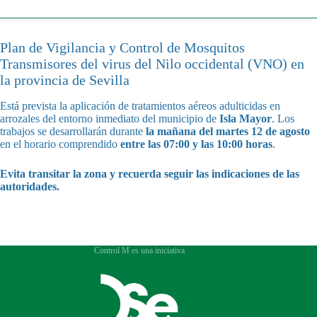
Plan de Vigilancia y Control de Mosquitos
Transmisores del virus del Nilo occidental (VNO) en
la provincia de Sevilla
Está prevista la aplicación de tratamientos aéreos adulticidas en
arrozales del entorno inmediato del municipio de
Isla Mayor
. Los
trabajos se desarrollarán durante
la mañana del martes 12 de agosto
en el horario comprendido
entre las 07:00 y las 10:00 horas
.
Evita transitar la zona y recuerda seguir las indicaciones de las
autoridades.
Control M es una iniciativa