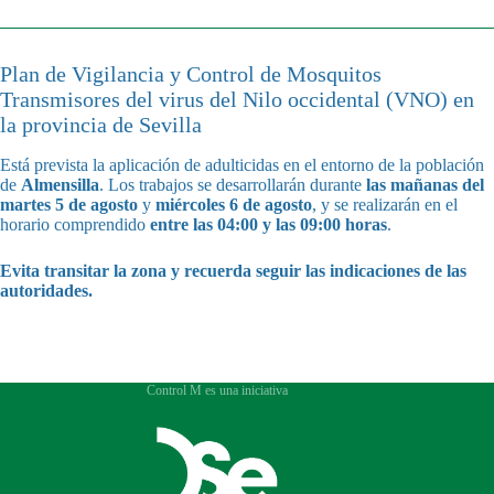
Plan de Vigilancia y Control de Mosquitos
Transmisores del virus del Nilo occidental (VNO) en
la provincia de Sevilla
Está prevista la aplicación de adulticidas en el entorno de la población
de
Almensilla
. Los trabajos se desarrollarán durante
las mañanas del
martes 5 de agosto
y
miércoles 6 de agosto
, y se realizarán en el
horario comprendido
entre las 04:00 y las 09:00 horas
.
Evita transitar la zona y recuerda seguir las indicaciones de las
autoridades.
Control M es una iniciativa