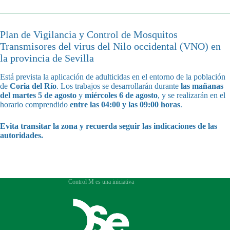
Plan de Vigilancia y Control de Mosquitos
Transmisores del virus del Nilo occidental (VNO) en
la provincia de Sevilla
Está prevista la aplicación de adulticidas en el entorno de la población
de
Coria del Río
. Los trabajos se desarrollarán durante
las mañanas
del martes 5 de agosto
y
miércoles 6 de agosto
, y se realizarán en el
horario comprendido
entre las 04:00 y las 09:00 horas
.
Evita transitar la zona y recuerda seguir las indicaciones de las
autoridades.
Control M es una iniciativa