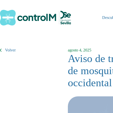
Saltar
al
contenido
Descu
Volver
agosto 4, 2025
Aviso de t
de mosquit
occidental