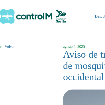
Saltar
al
contenido
Descu
Volver
agosto 6, 2025
Aviso de t
de mosquit
occidental