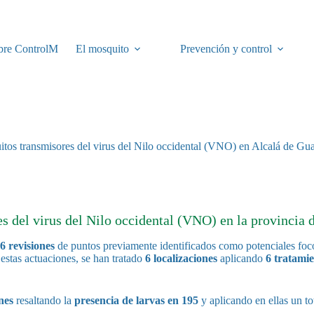
bre ControlM
El mosquito
Prevención y control
uitos transmisores del virus del Nilo occidental (VNO) en Alcalá de Gua
 del virus del Nilo occidental (VNO) en la provincia d
6 revisiones
de puntos previamente identificados como potenciales foco
stas actuaciones, se han tratado
6 localizaciones
aplicando
6 tratami
nes
resaltando la
presencia de larvas en 195
y aplicando en ellas un to