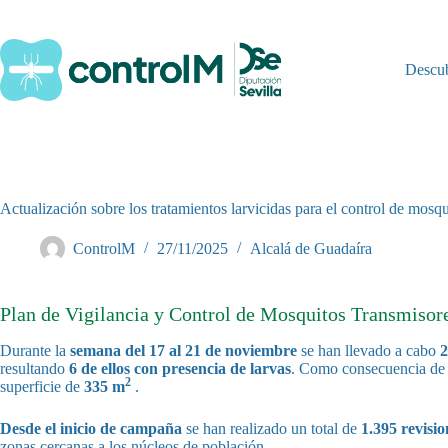
Saltar
al
contenido
Descu
Actualización sobre los tratamientos larvicidas para el control de mosq
ControlM
27/11/2025
Alcalá de Guadaíra
Plan de Vigilancia y Control de Mosquitos Transmisores
Durante la
semana del 17 al 21 de noviembre
se han llevado a cabo
2
resultando
6 de ellos con presencia de larvas
. Como consecuencia de e
2
superficie de
335 m
.
Desde el inicio de campaña
se han realizado un total de
1.395 revisio
zonas cercanas a los núcleos de población.