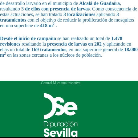
de desarrollo larvario en el municipio de
Alcalá de Guadaíra
,
resultando
3 de ellos con presencia de larvas
. Como consecuencia de
estas actuaciones, se han tratado
3 localizaciones
aplicando
3
tratamientos
con el objetivo de reducir la proliferación de mosquitos
2
en una superficie de
418 m
.
Desde el inicio de campaña
se han realizado un total de
1.478
revisiones
resaltando la
presencia de larvas en 202
y aplicando en
ellas un total de
169 tratamientos
, en una superficie general de
18.000
2
m
en las zonas cercanas a los núcleos de población.
Control M es una iniciativa