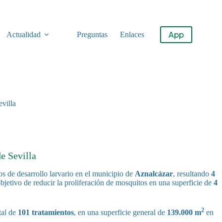
App
Actualidad
Preguntas
Enlaces
evilla
e Sevilla
s de desarrollo larvario en el municipio de
Aznalcázar
, resultando
4
bjetivo de reducir la proliferación de mosquitos en una superficie de
4
2
tal de
101 tratamientos
, en una superficie general de
139.000 m
en