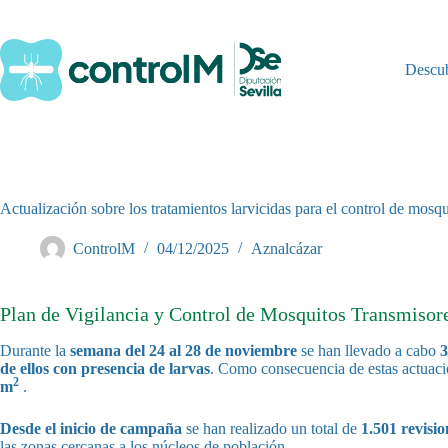
Saltar
al
contenido
Descu
Actualización sobre los tratamientos larvicidas para el control de mosq
ControlM
04/12/2025
Aznalcázar
Plan de Vigilancia y Control de Mosquitos Transmisores
Durante la
semana del 24 al 28 de noviembre
se han llevado a cabo
3
de ellos con presencia de larvas
. Como consecuencia de estas actuaci
2
m
.
Desde el inicio de campaña
se han realizado un total de
1.501 revisio
las zonas cercanas a los núcleos de población.