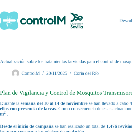
Saltar
al
contenido
Descu
Actualización sobre los tratamientos larvicidas para el control de mosq
ControlM
20/11/2025
Coria del Río
Plan de Vigilancia y Control de Mosquitos Transmisores
Durante la
semana del 10 al 14 de noviembre
se han llevado a cabo
4
ellos con presencia de larvas
. Como consecuencia de estas actuacione
2
m
.
Desde el inicio de campaña
se han realizado un total de
1.476 revisio
las zonas cercanas a los núcleos de población.