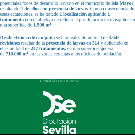
potenciales focos de desarrollo larvario en el municipio de
Isla Mayor
,
resultando
1 de ellos con presencia de larvas
. Como consecuencia de
estas actuaciones, se ha tratado
1 localización
aplicando
1
tratamiento
con el objetivo de reducir la proliferación de mosquitos en
2
una superficie de
1.500 m
.
Desde el inicio de campaña
se han realizado un total de
3.642
revisiones
resaltando la
presencia de larvas en 314
y aplicando en
ellas un total de
247 tratamientos
, en una superficie general
2
de
718.000 m
en las zonas cercanas a los núcleos de población.
Control M es una iniciativa