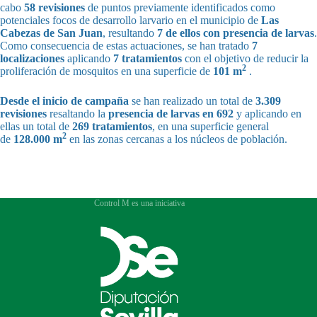
cabo
58 revisiones
de puntos previamente identificados como
potenciales focos de desarrollo larvario en el municipio de
Las
Cabezas de San Juan
, resultando
7 de ellos con presencia de larvas
.
Como consecuencia de estas actuaciones, se han tratado
7
localizaciones
aplicando
7 tratamientos
con el objetivo de reducir la
2
proliferación de mosquitos en una superficie de
101 m
.
Desde el inicio de campaña
se han realizado un total de
3.309
revisiones
resaltando la
presencia de larvas en 692
y aplicando en
ellas un total de
269 tratamientos
, en una superficie general
2
de
128.000 m
en las zonas cercanas a los núcleos de población.
Control M es una iniciativa