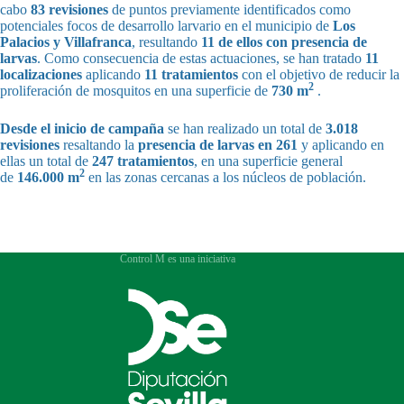
cabo
83 revisiones
de puntos previamente identificados como
potenciales focos de desarrollo larvario en el municipio de
Los
Palacios y Villafranca
, resultando
11 de ellos con presencia de
larvas
. Como consecuencia de estas actuaciones, se han tratado
11
localizaciones
aplicando
11 tratamientos
con el objetivo de reducir la
2
proliferación de mosquitos en una superficie de
730 m
.
Desde el inicio de campaña
se han realizado un total de
3.018
revisiones
resaltando la
presencia de larvas en 261
y aplicando en
ellas un total de
247 tratamientos
, en una superficie general
2
de
146.000 m
en las zonas cercanas a los núcleos de población.
Control M es una iniciativa