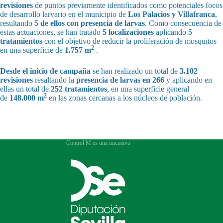
revisiones
de puntos previamente identificados como potenciales focos
de desarrollo larvario en el municipio de
Los Palacios y Villafranca
,
resultando
5 de ellos con presencia de larvas
. Como consecuencia de
estas actuaciones, se han tratado
5 localizaciones
aplicando
5
tratamientos
con el objetivo de reducir la proliferación de mosquitos
2
en una superficie de
1.757 m
.
Desde el inicio de campaña
se han realizado un total de
3.102
revisiones
resaltando la
presencia de larvas en 266
y aplicando en
ellas un total de
252 tratamientos
, en una superficie general
2
de
148.000 m
en las zonas cercanas a los núcleos de población.
Control M es una iniciativa