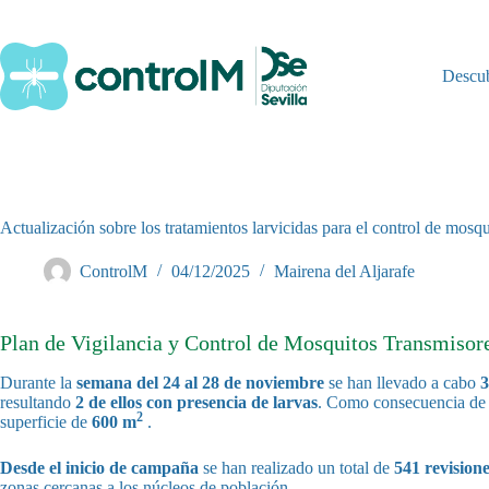
Saltar
al
contenido
Descu
Actualización sobre los tratamientos larvicidas para el control de mosq
ControlM
04/12/2025
Mairena del Aljarafe
Plan de Vigilancia y Control de Mosquitos Transmisores
Durante la
semana del 24 al 28 de noviembre
se han llevado a cabo
3
resultando
2 de ellos con presencia de larvas
. Como consecuencia de e
2
superficie de
600 m
.
Desde el inicio de campaña
se han realizado un total de
541 revision
zonas cercanas a los núcleos de población.