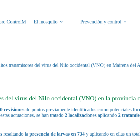
bre ControlM
El mosquito
Prevención y control
uitos transmisores del virus del Nilo occidental (VNO) en Mairena del Al
 del virus del Nilo occidental (VNO) en la provincia d
0 revisiones
de puntos previamente identificados como potenciales foco
stas actuaciones, se han tratado
2 localizaci
ones aplicando
2 tratamie
es
resaltando la
presencia de larvas en 734
y aplicando en ellas un tot