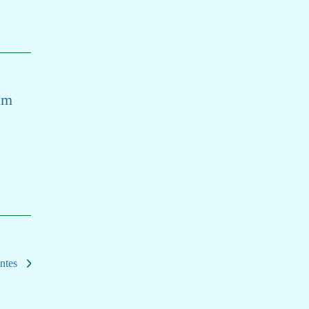
um
ntes