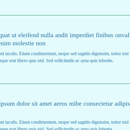
at ut eleifend nulla andit imperdiet finibus onval
 enim molestie non
nt iaculis. Etiam condimentum, neque sed sagittis dignissim, tortor nisl
que erat libero quis nisl. Sed sollicitudin ac urna quis lobortis.
 ipsum dolor sit amet aeros mibe consectetur adipi
nt iaculis. Etiam condimentum, neque sed sagittis dignissim, tortor nisl
que erat libero quis nisl. Sed sollicitudin ac urna quis lobortis.