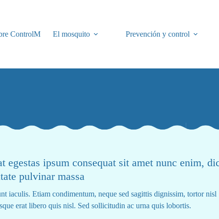
bre ControlM
El mosquito
Prevención y control
 at egestas ipsum consequat sit amet nunc enim, d
utate pulvinar massa
nt iaculis. Etiam condimentum, neque sed sagittis dignissim, tortor nisl
que erat libero quis nisl. Sed sollicitudin ac urna quis lobortis.