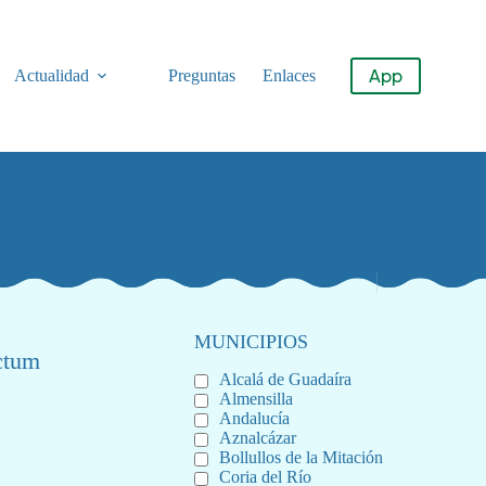
App
Actualidad
Preguntas
Enlaces
MUNICIPIOS
ictum
Alcalá de Guadaíra
Almensilla
Andalucía
Aznalcázar
Bollullos de la Mitación
Coria del Río