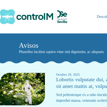
Saltar
al
contenido
Descu
Avisos
Phasellus facilisis sapien vitae nisl dignissim, ac aliquam.
Octubre 29, 2025
Lobortis vulputate dui,
sit amet mattis at, vulp
Sed pellentesque ex a odio tincidu
imperdiet massa, venenatis sceleris