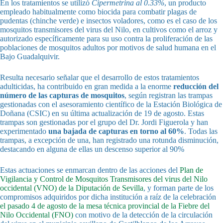
En los tratamientos se utilizó
Cipermetrina al 0.33%
, un producto
empleado habitualmente como biocida para combatir plagas de
pudentas (chinche verde) e insectos voladores, como es el caso de los
mosquitos transmisores del virus del Nilo, en cultivos como el arroz y
autorizado específicamente para su uso contra la proliferación de las
poblaciones de mosquitos adultos por motivos de salud humana en el
Bajo Guadalquivir.
Resulta necesario señalar que el desarrollo de estos tratamientos
adulticidas, ha contribuido en gran medida a la enorme
reducción del
número de las capturas de mosquitos
, según registran las trampas
gestionadas con el asesoramiento científico de la Estación Biológica de
Doñana (CSIC) en su última actualización de 19 de agosto. Estas
trampas son gestionadas por el grupo del Dr. Jordi Figuerola y han
experimentado
una bajada de capturas en torno al 60%
. Todas las
trampas, a excepción de una, han registrado una rotunda disminución,
destacando en alguna de ellas un descenso superior al 90%
Estas actuaciones se enmarcan dentro de las acciones del
Plan de
Vigilancia y Control de Mosquitos Transmisores del virus del Nilo
occidental (VNO) de la Diputación de Sevilla
, y forman parte de los
compromisos adquiridos por dicha institución a raíz de la celebración
el pasado 4 de agosto de la mesa técnica provincial de la Fiebre del
Nilo Occidental (FNO)
con motivo de la detección de la circulación