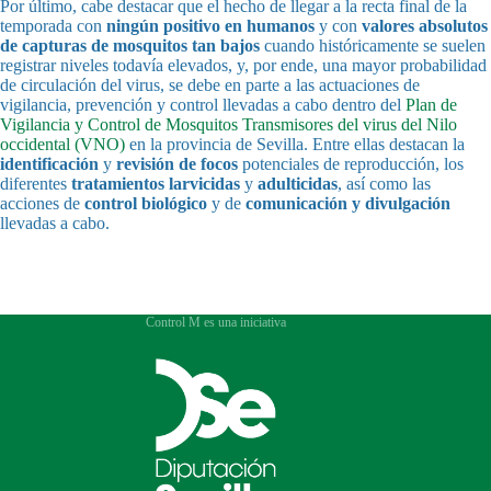
Por último, cabe destacar que el hecho de llegar a la recta final de la
temporada con
ningún positivo en humanos
y con
valores absolutos
de capturas de mosquitos tan bajos
cuando históricamente se suelen
registrar niveles todavía elevados, y, por ende, una mayor probabilidad
de circulación del virus, se debe en parte a las actuaciones de
vigilancia, prevención y control llevadas a cabo dentro del
Plan de
Vigilancia y Control de Mosquitos Transmisores del virus del Nilo
occidental (VNO)
en la provincia de Sevilla. Entre ellas destacan la
identificación
y
revisión de focos
potenciales de reproducción, los
diferentes
tratamientos larvicidas
y
adulticidas
, así como las
acciones de
control biológico
y de
comunicación y divulgación
llevadas a cabo.
Control M es una iniciativa