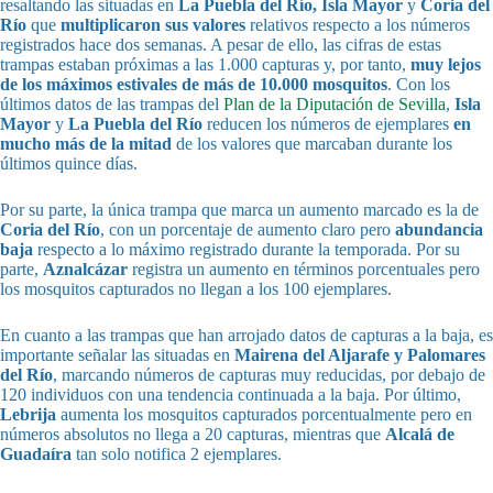
resaltando las situadas en
La Puebla del Río, Isla Mayor
y
Coria del
Río
que
multiplicaron sus valores
relativos respecto a los números
registrados hace dos semanas. A pesar de ello, las cifras de estas
trampas estaban próximas a las 1.000 capturas y, por tanto,
muy lejos
de los máximos estivales de más de 10.000 mosquitos
. Con los
últimos datos de las trampas del
Plan de la Diputación de Sevilla
,
Isla
Mayor
y
La Puebla del Río
reducen los números de ejemplares
en
mucho más de la mitad
de los valores que marcaban durante los
últimos quince días.
Por su parte, la única trampa que marca un aumento marcado es la de
Coria del Río
, con un porcentaje de aumento claro pero
abundancia
baja
respecto a lo máximo registrado durante la temporada. Por su
parte,
Aznalcázar
registra un aumento en términos porcentuales pero
los mosquitos capturados no llegan a los 100 ejemplares.
En cuanto a las trampas que han arrojado datos de capturas a la baja, es
importante señalar las situadas en
Mairena del Aljarafe y Palomares
del Río
, marcando números de capturas muy reducidas, por debajo de
120 individuos con una tendencia continuada a la baja. Por último,
Lebrija
aumenta los mosquitos capturados porcentualmente pero en
números absolutos no llega a 20 capturas, mientras que
Alcalá de
Guadaíra
tan solo notifica 2 ejemplares.