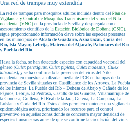
Una red de trampas muy extendida
La red de trampas para mosquitos adultos incluida dentro del
Plan de
Vigilancia y Control de Mosquitos Transmisores del virus del Nilo
occidental (VNO)
en la provincia de Sevilla y desplegada con el
asesoramiento científico de la
Estación Biológica de Doñana (CSIC)
,
sigue proporcionando información clave sobre las especies presentes
en los municipios de
Alcalá de Guadaíra, Aznalcázar, Coria del
Río, Isla Mayor, Lebrija, Mairena del Aljarafe, Palomares del Río
y Puebla del Río
.
Hasta la fecha, se han detectado especies con capacidad vectorial del
género (
Culex perexiguus, Culex pipiens, Culex modestus, Culex
laticintus
), y se ha confirmado la presencia del virus del Nilo
occidental en muestras analizadas mediante PCR en trampas de la
provincia de Sevilla situadas en Castilblanco de los Arroyos, La Puebla
de los Infantes, La Puebla del Río – Dehesa de Abajo y Cañada de los
Pájaros, Lebrija, El Pedroso, Castillo de las Guardas, Villamanrique de
la Condesa, Guillena, El Real de la Jara, Gerena, La Campana, La
Luisiana y Coria del Río. Estos datos permiten mantener una vigilancia
epidemiológica activa, priorizando los recursos para el control
preventivo en aquellas zonas donde se concentra mayor densidad de
especies transmisoras antes de que se confirme la circulación del virus.