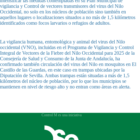
intensificar las medidas contempladas en su Plan Municipal de
vigilancia y Control de vectores transmisores del virus del Nilo
Occidental, no solo en los núcleos de población sino también en
aquellos lugares o localizaciones situados a no más de 1,5 kilómetros
identificados como focos larvarios o refugios de adultos.
La vigilancia humana, entomológica y animal del virus del Nilo
occidental (VNO), incluidas en el Programa de Vigilancia y Control
Integral de Vectores de la Fiebre del Nilo Occidental para 2025 de la
Consejería de Salud y Consumo de la Junta de Andalucía, ha
confirmado también circulación del virus del Nilo en mosquitos en El
Castillo de las Guardas, en este caso en trampas ubicadas por la
Diputación de Sevilla. Ambas trampas están situadas a más de 1,5
kilómetros del núcleo de población, por lo que los municipios se
mantienen en nivel de riesgo alto y no entran como áreas en alerta.
Control M es una iniciativa