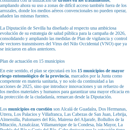
continuará con la utilización de
drones en los tratamientos
,
ampliando ahora su uso a zonas de difícil acceso también fuera de los
arrozales, donde los medios aéreos convencionales no pueden operar,
añaden las mismas fuentes.
La Diputación de Sevilla ha diseñado al respecto una ambiciosa
evolución de su estrategia de salud pública para la campaña de 2026,
consolidando y ampliando las medidas de Plan de vigilancia y control
de vectores transmisores del Virus del Nilo Occidental (VNO) que ya
se iniciaron en años anteriores.
Plan de actuación en 15 municipios
En este sentido, el plan se ejecutará en los
15 municipios de mayor
riesgo entomológico
de la provincia
, marcados por la Junta como
competente en materia sanitaria, y no solo da continuidad a las
acciones de 2025, sino que introduce innovaciones y un refuerzo de
los medios materiales y humanos para garantizar una mayor eficacia en
la protección de la ciudadanía, remarcan desde la Diputación.
Los
municipios en cuestión
son Alcalá de Guadaíra, Dos Hermanas,
Utrera, Los Palacios y Villafranca, Las Cabezas de San Juan, Lebrija,
Almensilla, Palomares del Río, Mairena del Aljarafe, Bollullos de la
Mitación, Aznalcázar, Villamanrique de la Condesa, Isla Mayor, La
Puebla del Río y Coria del Río. Cabe destacar que la actuación tiene