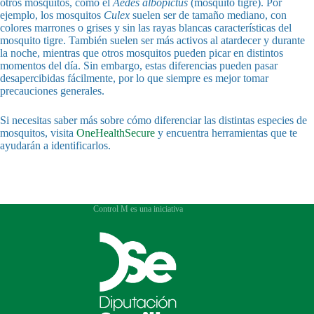
otros mosquitos, como el
Aedes
albopictus
(mosquito tigre). Por
ejemplo, los mosquitos
Culex
suelen ser de tamaño mediano, con
colores marrones o grises y sin las rayas blancas características del
mosquito tigre. También suelen ser más activos al atardecer y durante
la noche, mientras que otros mosquitos pueden picar en distintos
momentos del día. Sin embargo, estas diferencias pueden pasar
desapercibidas fácilmente, por lo que siempre es mejor tomar
precauciones generales.
Si necesitas saber más sobre cómo diferenciar las distintas especies de
mosquitos, visita
OneHealthSecure
y encuentra herramientas que te
ayudarán a identificarlos.
Control M es una iniciativa