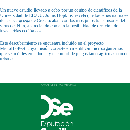
Un nuevo estudio llevado a cabo por un equipo de científicos de la
Universidad de EE.UU. Johns Hopkins, revela que bacterias naturales
de las isla griega de Creta acaban con los mosquitos transmisores del
virus del Nilo, apareciendo con ello la posibilidad de creación de
insecticidas ecológicos.
Este descubrimiento se encuentra incluido en el proyecto
MicroBioPest, cuya misión consiste en identificar microorganismos
que sean útiles en la lucha y el control de plagas tanto agrícolas como
urbanas.
Control M es una iniciativa