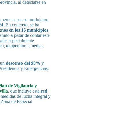
provincia, al detectarse en
rimeros casos se produjeron
24. En concreto, se ha
nos en los 15 municipios
enido a pesar de contar este
ales especialmente
era, temperaturas medias
 un
descenso del 98%
y
 Presidencia y Emergencias,
lan de Vigilancia y
illa
, que incluye esta
red
 medidas de lucha integral y
a Zona de Especial