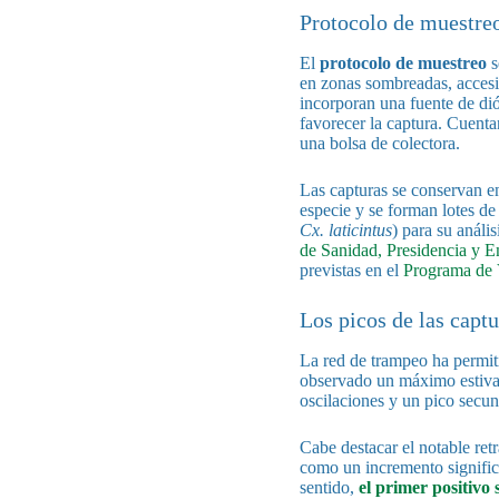
Protocolo de muestre
El
protocolo de muestreo
s
en zonas sombreadas, accesib
incorporan una fuente de di
favorecer la captura. Cuenta
una bolsa de colectora.
Las capturas se conservan en 
especie y se forman lotes d
Cx. laticintus
) para su análi
de Sanidad, Presidencia y 
previstas en el
Programa de V
Los picos de las captu
La red de trampeo ha permit
observado un máximo estival 
oscilaciones y un pico secu
Cabe destacar el notable ret
como un incremento signific
sentido,
el primer positivo 