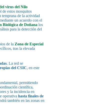
el virus del Nilo
ol de estos mosquitos
ón temprana de la actividad
 mediante un acuerdo con el
n Biológica de Doñana
los
álisis para la detección del
pios de la
Zona de Especial
íficos, tras la elevada
ladas
. La red se
propias del CSIC
, en este
fundamental, permitiendo
ordinación científica,
ores y la incidencia en
te operativa
hasta finales de
endrá también en las zonas en