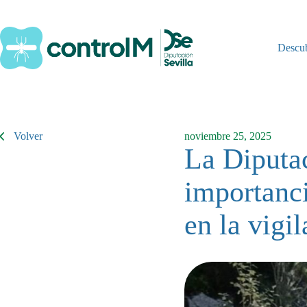
Saltar
al
contenido
Descu
Volver
noviembre 25, 2025
La Diputac
importanci
en la vigi