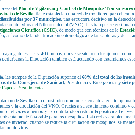
través del
Plan de Vigilancia y Control de Mosquitos Transmisores d
vincia de Sevilla
, tiene establecida una red de monitoreo para el contr
distribuidas por 37 municipios
, una estructura decisivo en la detecci
culación del virus del Nilo occidental (VNO). Las trampas se gestionan
tigaciones Científica (CSIC)
, de modo que son técnicos de la
Estació
n, así como de la identificación entomológica de las capturas y de su an
 mayo y, de esas casi 40 trampas, nueve se sitúan en los quince munici
s periurbanas la Diputación también está actuando con tratamientos espec
cia, las trampas de la Diputación suponen
el 68% del total de las insta
mpas
de la Consejería de Sanidad
, Presidencia y Emergencias y
siete 
 Especial Seguimiento
.
utación de Sevilla se ha mostrado como un sistema de alerta temprana 
quitos y la circulación del VNO. Gracias a su seguimiento continuo y co
ontrol eficaces a tiempo y ha contribuido a reducir la positividad en vect
mbientalmente favorable para los mosquitos. Esta red estará plenamen
ses de invierno, cuando se reduce la circulación de mosquitos, se mant
lación de virus.