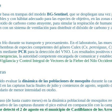
o
e basa en trampas del modelo
BG-Sentinel
, que se despliegan una vez
les y con hábitat adecuado para las especies de objetivo, en las zonas d
óxido de carbono como atrayente, para simular la respiración de humano
n con un sistema de ventilación para distribuir el dióxido de carbono y 
frío durante su transporte y procesamiento. En el laboratorio, las muest
e hembras de especies competentes del género Culex (
Cx. perexiguus, Cx
sis mediante
PCR
para la detección del VNO. Los resultados positivos s
Emergencias
, la autoridad competente encargada de comunicar y establec
igilancia y Control Integral de Vectores de la Fiebre del Nilo Occiden
ras
ido evaluar la
dinámica de las poblaciones de mosquito
durante la c
en las capturas hacia finales de julio y comienzos de agosto, seguido 
ndario de menor intensidad en otoño.
raso (de hasta cuatro meses) en la dinámica poblacional de mosquitos res
ativo de las capturas durante el pico estival en comparación con la ca
se detectó el 2 de agosto en el municipio de Castilblanco de los Arr