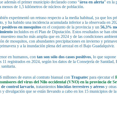
fue además el primer municipio declarado como “
área en alerta
” en la 
 a menos de 1,5 kilómetros de núcleos de población.
mbién experimentó un retraso respecto a la media habitual, ya que los p
sto, y ha habido una incidencia acumulada inferior a la observada en 20
positivos en mosquitos
en el conjunto de la provincia y un
56,3% me
uimiento
incluidos en el Plan de Diputación. Estos resultados se han obt
e muestreo mucho más amplia que en 2024 y de las condiciones ambient
ción de mosquitos, con abundantes precipitaciones en invierno y primav
 primavera y a la inundación plena del arrozal en el Bajo Guadalquivir.
menor en humanos, con
tan son sólo dos casos positivos
, lo que supone
los 11 registrados en 2024, según los datos de la Consejería de Sanidad,
sanitaria.
6 millones de euros al contrato bianual con
Tragsatec
para ejecutar el
P
misores del virus del Nilo occidental (VNO) en la provincia de Sev
 de control larvario
, tratamientos
biocidas terrestres y aéreos
y otras
 y divulgación que se están llevando a cabo en los 15 municipios de l