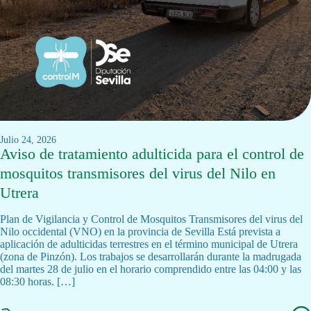
julio 24, 2026
Aviso de tratamiento adulticida para el control de
mosquitos transmisores del virus del Nilo en
Utrera
Plan de Vigilancia y Control de Mosquitos Transmisores del virus del
Nilo occidental (VNO) en la provincia de Sevilla Está prevista a
aplicación de adulticidas terrestres en el término municipal de Utrera
(zona de Pinzón). Los trabajos se desarrollarán durante la madrugada
del martes 28 de julio en el horario comprendido entre las 04:00 y las
08:30 horas. […]